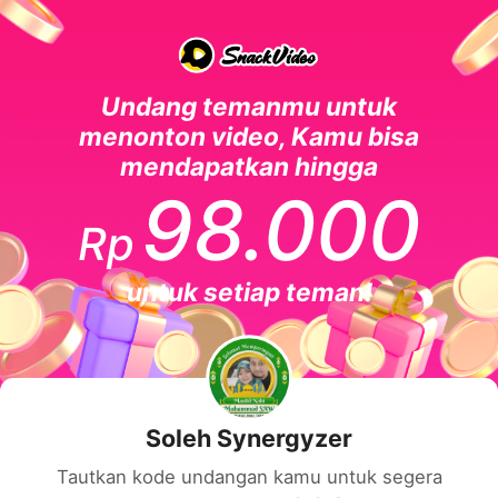
Undang temanmu untuk
menonton video, Kamu bisa
mendapatkan hingga
98.000
Rp
untuk setiap teman!
Soleh Synergyzer
Tautkan kode undangan kamu untuk segera