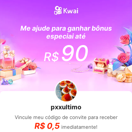
Me ajude para ganhar bônus
especiai até
90
R$
pxxultimo
Vincule meu código de convite para receber
R$
0,5
imediatamente!