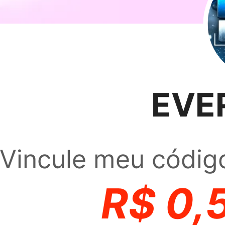
EVE
Vincule meu código
R$
0,