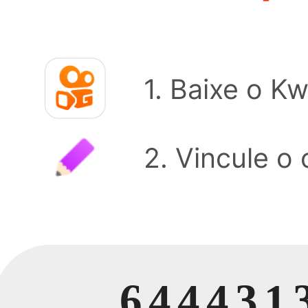
1. Baixe o Kw
2. Vincule o
644431