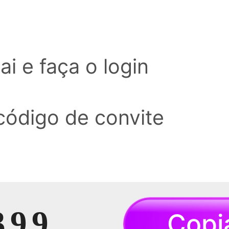
ai e faça o login
 código de convite
399
Copi