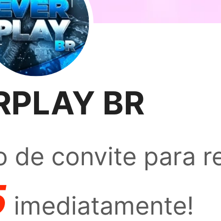
RPLAY BR
 de convite para r
5
imediatamente!