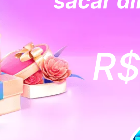
sacar di
R