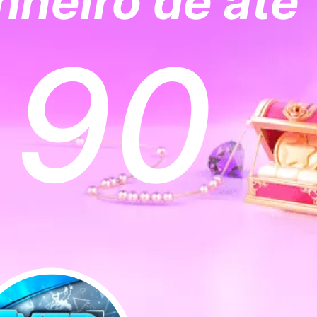
nheiro de até
90
$