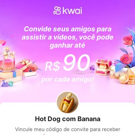
Convide seus amigos para
assistir a vídeos, você pode
ganhar até
90
R$
por cada amigo!
Hot Dog com Banana
Vincule meu código de convite para receber